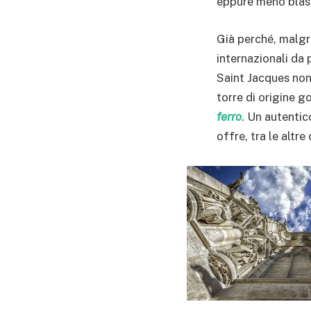
eppure meno blaso
Già perché, malgra
internazionali da p
Saint Jacques non
torre di origine g
ferro
. Un autentic
offre, tra le altr