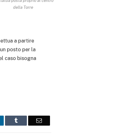
statua posta proprio al centro
della Torre
fettua a partire
 un posto per la
uel caso bisogna
inkedIn
Tumblr
Email