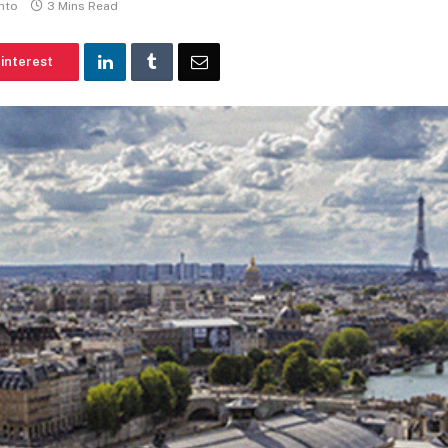
nto
3 Mins Read
interest