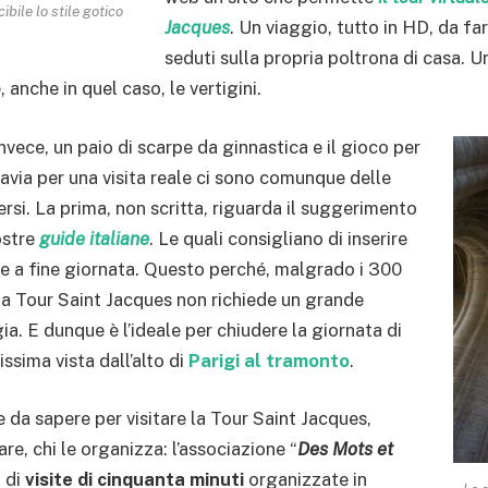
ibile lo stile gotico
Jacques
. Un viaggio, tutto in HD, da 
seduti sulla propria poltrona di casa. U
 anche in quel caso, le vertigini.
, invece, un paio di scarpe da ginnastica e il gioco per
avia per una visita reale ci sono comunque delle
ersi. La prima, non scritta, riguarda il suggerimento
ostre
guide italiane
. Le quali consigliano di inserire
rre a fine giornata. Questo perché, malgrado i 300
 alla Tour Saint Jacques non richiede un grande
ia. E dunque è l’ideale per chiudere la giornata di
issima vista dall’alto di
Parigi al tramonto
.
e da sapere per visitare la Tour Saint Jacques,
re, chi le organizza: l’associazione “
Des Mots et
a di
visite di cinquanta minuti
organizzate in