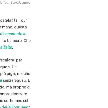
la Tour Saint Jacques
ostela
”, la Tour
la mano, questa
discendente in
Ville Lumiere. Che
all’alto
.
scalare” per
cques
. Un
più pigri, ma che
za
senza eguali. E
zia, ma proprio di
sempre ricorrere
che settimane sul
le della Tour Saint