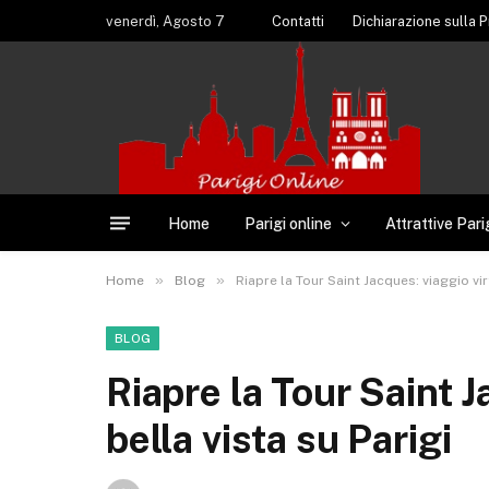
venerdì, Agosto 7
Contatti
Dichiarazione sulla P
Home
Parigi online
Attrattive Pari
»
»
Home
Blog
Riapre la Tour Saint Jacques: viaggio vi
BLOG
Riapre la Tour Saint 
bella vista su Parigi