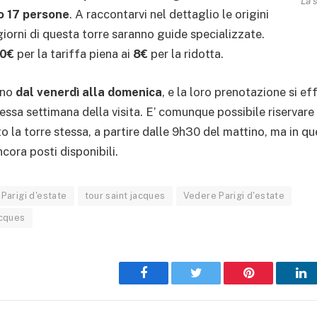
La 
 17 persone
. A raccontarvi nel dettaglio le origini
i giorni di questa torre saranno guide specializzate.
10€
per la tariffa piena ai
8€
per la ridotta.
ono
dal venerdì alla domenica
, e la loro prenotazione si ef
tessa settimana della visita.
E’ comunque possibile riservare
to la torre stessa, a partire dalle 9h30 del mattino, ma in q
ncora posti disponibili.
Parigi d'estate
tour saint jacques
Vedere Parigi d'estate
acques
Facebook
Twitter
Pinterest
L