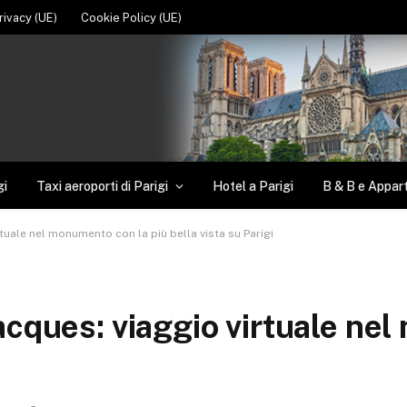
rivacy (UE)
Cookie Policy (UE)
gi
Taxi aeroporti di Parigi
Hotel a Parigi
B & B e Appar
rtuale nel monumento con la più bella vista su Parigi
Jacques: viaggio virtuale ne