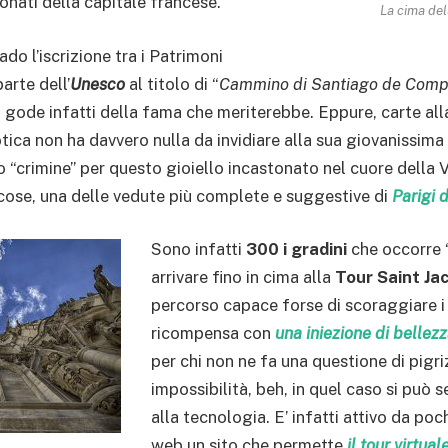
nati della capitale francese.
La cima del
do l’iscrizione tra i Patrimoni
arte dell’
Unesco
al titolo di “
Cammino di Santiago de Comp
 gode infatti della fama che meriterebbe. Eppure, carte al
otica non ha davvero nulla da invidiare alla sua giovanissima
o “crimine” per questo gioiello incastonato nel cuore della 
e cose, una delle vedute più complete e suggestive di
Parigi d
Sono infatti
300 i gradini
che occorre “
arrivare fino in cima alla
Tour Saint Ja
percorso capace forse di scoraggiare i 
ricompensa con
una iniezione di bellez
per chi non ne fa una questione di pigri
impossibilità, beh, in quel caso si può 
alla tecnologia. E’ infatti attivo da po
web un sito che permette
il tour virtua