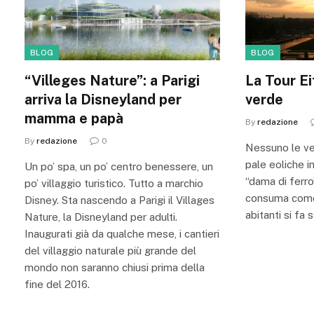
BLOG
BLOG
“Villeges Nature”: a Parigi
La Tour Ei
arriva la Disneyland per
verde
mamma e papà
By
redazione
By
redazione
0
Nessuno le ve
pale eoliche in
Un po’ spa, un po’ centro benessere, un
“dama di ferro”
po’ villaggio turistico. Tutto a marchio
consuma come 
Disney. Sta nascendo a Parigi il Villages
abitanti si fa
Nature, la Disneyland per adulti.
Inaugurati già da qualche mese, i cantieri
del villaggio naturale più grande del
mondo non saranno chiusi prima della
fine del 2016.