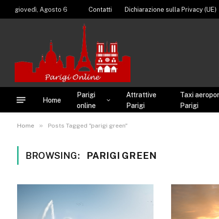
giovedì, Agosto 6
Contatti
Dichiarazione sulla Privacy (UE)
Parigi
Attrattive
Taxi aeroport
Home
online
Parigi
Parigi
»
Home
Posts Tagged "parigi green"
BROWSING:
PARIGI GREEN