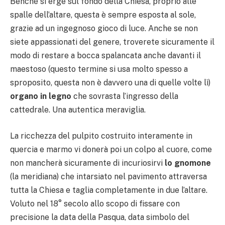
Benché si erge sul fondo della Chiesa, proprio alle
spalle dell’altare, questa è sempre esposta al sole,
grazie ad un ingegnoso gioco di luce. Anche se non
siete appassionati del genere, troverete sicuramente il
modo di restare a bocca spalancata anche davanti il
maestoso (questo termine si usa molto spesso a
sproposito, questa non è davvero una di quelle volte lì)
organo in legno
che sovrasta l’ingresso della
cattedrale. Una autentica meraviglia.
La ricchezza del pulpito costruito interamente in
quercia e marmo vi donerà poi un colpo al cuore, come
non mancherà sicuramente di incuriosirvi
lo gnomone
(la meridiana) che intarsiato nel pavimento attraversa
tutta la Chiesa e taglia completamente in due l’altare.
Voluto nel 18° secolo allo scopo di fissare con
precisione la data della Pasqua, data simbolo del