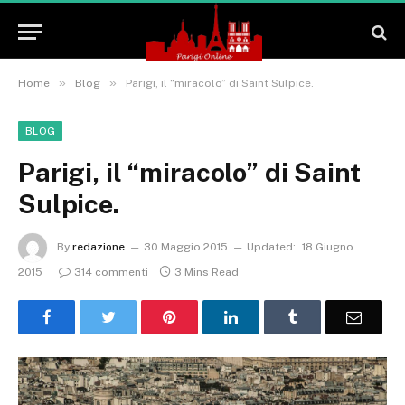
»
»
Home
Blog
Parigi, il “miracolo” di Saint Sulpice.
BLOG
Parigi, il “miracolo” di Saint
Sulpice.
By
redazione
30 Maggio 2015
Updated:
18 Giugno
2015
314 commenti
3 Mins Read