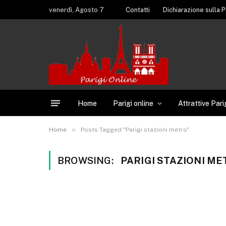
venerdì, Agosto 7
Contatti
Dichiarazione sulla P
Home
Parigi online
Attrattive Pari
»
Home
Posts Tagged "Parigi stazioni metro"
BROWSING:
PARIGI STAZIONI M