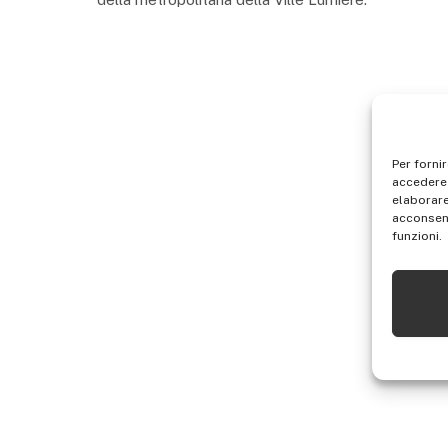
Per forni
accedere 
elaborare
acconsent
funzioni.