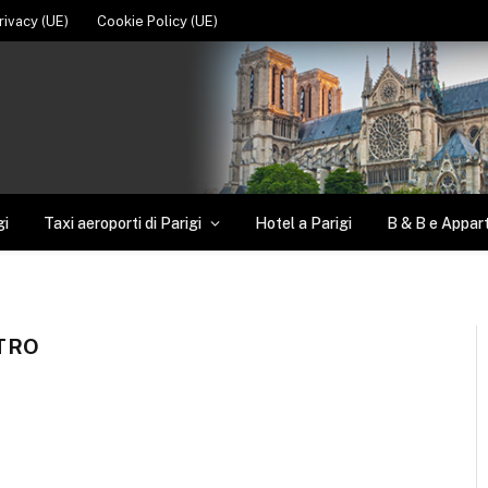
rivacy (UE)
Cookie Policy (UE)
gi
Taxi aeroporti di Parigi
Hotel a Parigi
B & B e Appar
ETRO