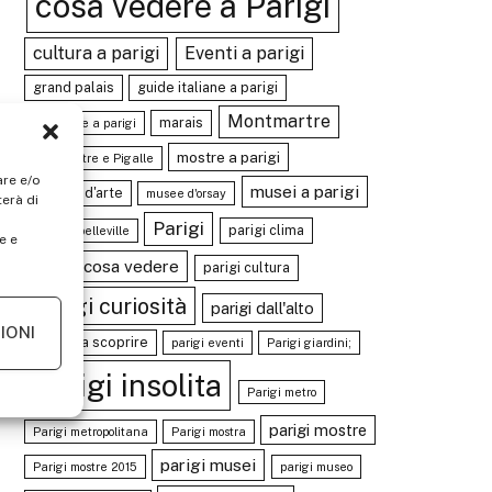
cosa vedere a Parigi
cultura a parigi
Eventi a parigi
grand palais
guide italiane a parigi
Montmartre
marais
mangiare a parigi
mostre a parigi
Montmartre e Pigalle
are e/o
musei a parigi
mostre d'arte
musee d'orsay
erà di
Parigi
parigi clima
parc de belleville
e e
Parigi cosa vedere
parigi cultura
parigi curiosità
parigi dall'alto
IONI
Parigi da scoprire
parigi eventi
Parigi giardini;
parigi insolita
Parigi metro
parigi mostre
Parigi metropolitana
Parigi mostra
parigi musei
Parigi mostre 2015
parigi museo