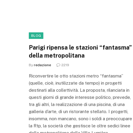
BLOG
Parigi ripensa le stazioni “fantasma”
della metropolitana
By
redazione
2219
Riconvertire le otto stazioni metro “fantasma”
(quelle, cioè, inutilizzate da tempo) in progetti
destinati alla collettività. La proposta, rilanciata in
questi giorni di grande interesse politico, prevede,
tra gli altri, la realizzazione di una piscina, di una
galleria d’arte, di un ristorante stellato. I progetti,
insomma, non mancano, sono i soldi a preoccupare
la Rtp, la società che gestisce le oltre sedici linee
della metropolitana della Ville Lumière.