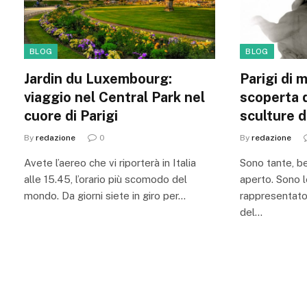
BLOG
BLOG
Jardin du Luxembourg:
Parigi di 
viaggio nel Central Park nel
scoperta d
cuore di Parigi
sculture d
By
redazione
0
By
redazione
Avete l’aereo che vi riporterà in Italia
Sono tante, be
alle 15.45, l’orario più scomodo del
aperto. Sono le
mondo. Da giorni siete in giro per…
rappresentato 
del…