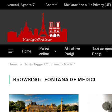
venerdì, Agosto 7
Contatti
Dichiarazione sulla Privacy (UE)
Parigi
Attrattive
Taxi aeroport
Home
online
Parigi
Parigi
»
Home
Posts Tagged "Fontana de Medici"
BROWSING:
FONTANA DE MEDICI