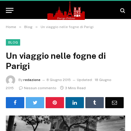
»
»
Home
Blog
Un viaggio nelle fogne di Parigi
BLOG
Un viaggio nelle fogne di
Parigi
By
redazione
8 Giugno 2015
Updated:
18 Giugno
2015
Nessun commento
3 Mins Read