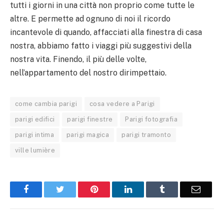
tutti i giorni in una città non proprio come tutte le
altre. E permette ad ognuno di noi il ricordo
incantevole di quando, affacciati alla finestra di casa
nostra, abbiamo fatto i viaggi più suggestivi della
nostra vita. Finendo, il più delle volte,
nell’appartamento del nostro dirimpettaio.
come cambia parigi
cosa vedere a Parigi
parigi edifici
parigi finestre
Parigi fotografia
parigi intima
parigi magica
parigi tramonto
ville lumière
Facebook
Twitter
Pinterest
LinkedIn
Tumblr
Email