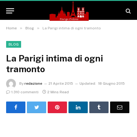
»
»
Home
Blog
La Parigi intima di ogni tramonto
BLOG
La Parigi intima di ogni
tramonto
By
redazione
21 Aprile 2015
Updated:
18 Giugno 2015
1.310 commenti
2 Mins Read