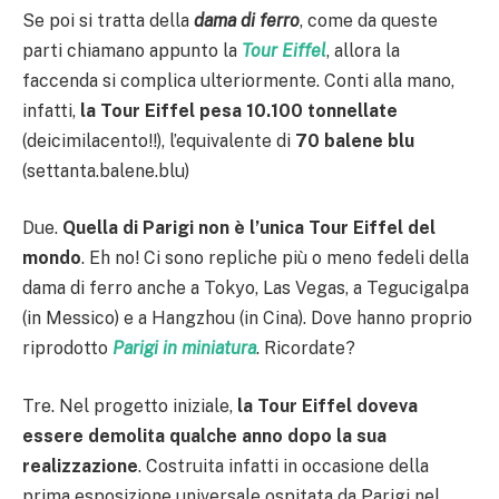
Se poi si tratta della
dama di ferro
, come da queste
parti chiamano appunto la
Tour Eiffel
, allora la
faccenda si complica ulteriormente. Conti alla mano,
infatti,
la Tour Eiffel pesa 10.100 tonnellate
(deicimilacento!!), l’equivalente di
70 balene blu
(settanta.balene.blu)
Due.
Quella di Parigi non è l’unica Tour Eiffel del
mondo
. Eh no! Ci sono repliche più o meno fedeli della
dama di ferro anche a Tokyo, Las Vegas, a Tegucigalpa
(in Messico) e a Hangzhou (in Cina). Dove hanno proprio
riprodotto
Parigi in miniatura
. Ricordate?
Tre. Nel progetto iniziale,
la Tour Eiffel doveva
essere demolita qualche anno dopo la sua
realizzazione
. Costruita infatti in occasione della
prima esposizione universale ospitata da Parigi nel