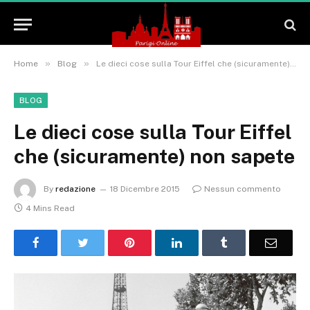
»
»
Home
Blog
Le dieci cose sulla Tour Eiffel che (sicuramente) non sapete
BLOG
Le dieci cose sulla Tour Eiffel
che (sicuramente) non sapete
By
redazione
18 Dicembre 2015
Nessun commento
4 Mins Read