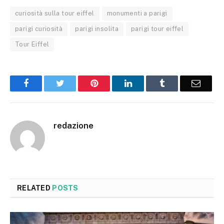
curiosità sulla tour eiffel
monumenti a parigi
parigi curiosità
parigi insolita
parigi tour eiffel
Tour Eiffel
Facebook
Twitter
Pinterest
LinkedIn
Tumblr
Email
redazione
RELATED
POSTS